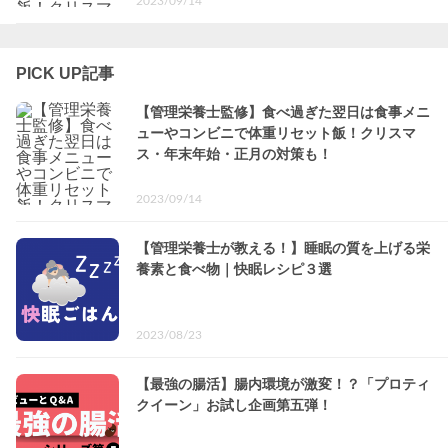
2023/09/14
PICK UP記事
【管理栄養士監修】食べ過ぎた翌日は食事メニ
ューやコンビニで体重リセット飯！クリスマ
ス・年末年始・正月の対策も！
2023/09/14
【管理栄養士が教える！】睡眠の質を上げる栄
養素と食べ物｜快眠レシピ３選
2023/08/23
【最強の腸活】腸内環境が激変！？「プロティ
クイーン」お試し企画第五弾！