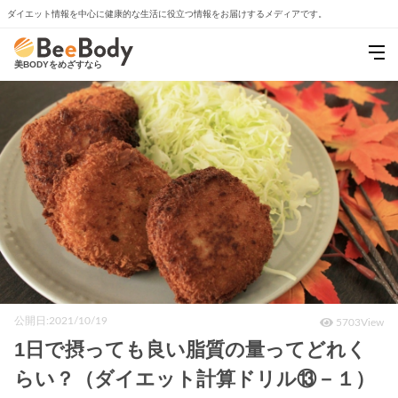
ダイエット情報を中心に
健康的な生活に役立つ情報をお届けするメディアです。
美BODYをめざすなら
公開日:2021/10/19
5703View
1日で摂っても良い脂質の量ってどれく
らい？（ダイエット計算ドリル⑬－１）