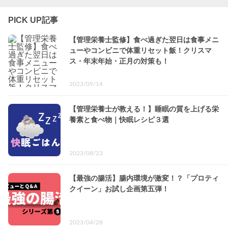
PICK UP記事
【管理栄養士監修】食べ過ぎた翌日は食事メニ
ューやコンビニで体重リセット飯！クリスマ
ス・年末年始・正月の対策も！
2023/09/14
【管理栄養士が教える！】睡眠の質を上げる栄
養素と食べ物｜快眠レシピ３選
2023/08/23
【最強の腸活】腸内環境が激変！？「プロティ
クイーン」お試し企画第五弾！
2023/04/28